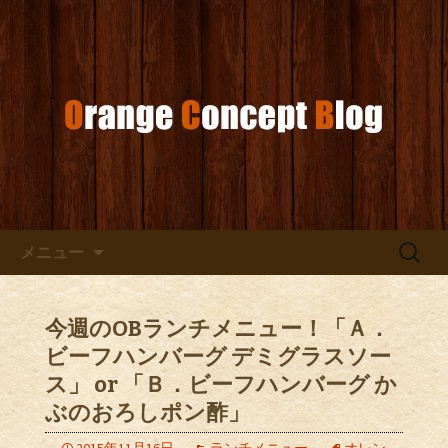
お店からのお知らせ
オレンジコンセプトブログ
コンテンツへ移動
検
メニュー
索:
今週のOBランチメニュー！「Ａ．
ビーフハンバーグ デミグラスソー
ス」 or 「Ｂ．ビーフハンバーグ か
ぶのおろしポン酢」