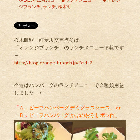
2015年11月16日
ランチメニュー
オレン
ジブランチ
,
ランチ
,
桜木町
桜木町駅 紅葉坂交差点そば
「オレンジブランチ」のランチメニュー情報です
～
http://blog.orange-branch.jp/?cid=2
今週はハンバーグのランチメニューで２種類用意
しました～♪
「Ａ．ビーフハンバーグ デミグラスソース」 or
「Ｂ．ビーフハンバーグ かぶのおろしポン酢」