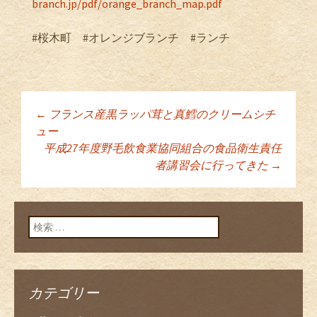
branch.jp/pdf/orange_branch_map.pdf
#桜木町 #オレンジブランチ #ランチ
←
フランス産黒ラッパ茸と真鱈のクリームシチ
投稿ナビゲーショ
ュー
平成27年度野毛飲食業協同組合の食品衛生責任
者講習会に行ってきた
→
ン
検索:
カテゴリー