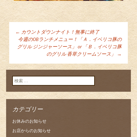
←
カウントダウンナイト！無事に終了
投稿ナビゲーショ
今週のOBランチメニュー！「Ａ．イベリコ豚の
グリル ジンジャーソース」 or 「Ｂ．イベリコ豚
のグリル 香草クリームソース」
→
ン
検索:
カテゴリー
お休みのお知らせ
お店からのお知らせ