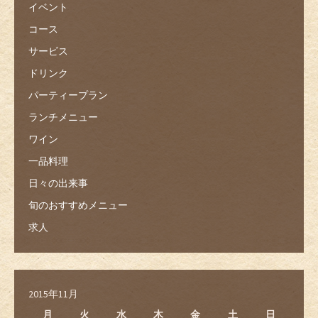
イベント
コース
サービス
ドリンク
パーティープラン
ランチメニュー
ワイン
一品料理
日々の出来事
旬のおすすめメニュー
求人
2015年11月
月
火
水
木
金
土
日