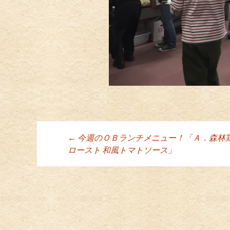
←
今週のＯＢランチメニュー！「Ａ．森林鶏
投稿ナビゲーシ
ロースト 和風トマトソース」