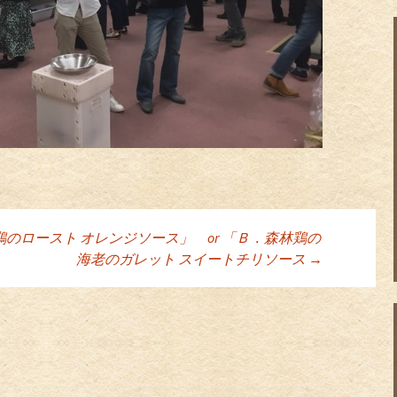
のロースト オレンジソース」 or 「Ｂ．森林鶏の
ョン
海老のガレット スイートチリソース
→