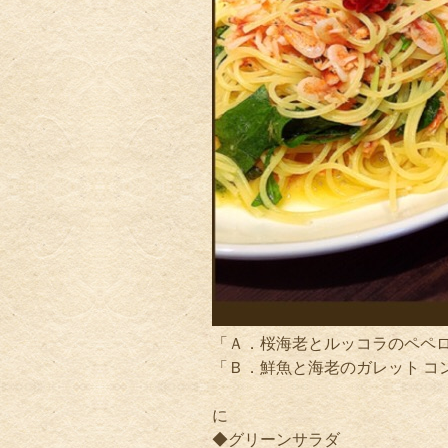
「Ａ．桜海老とルッコラのペペロン
「Ｂ．鮮魚と海老のガレット コ
に
◆グリーンサラダ