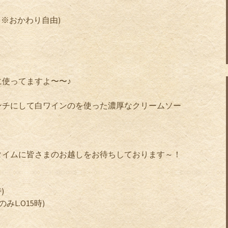
( ※おかわり自由)
使ってますよ〜〜♪
ンチにして白ワインのを使った濃厚なクリームソー
タイムに皆さまのお越しをお待ちしております～！
)
みL.O15時)