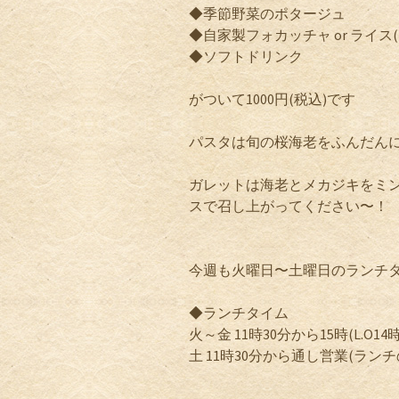
◆季節野菜のポタージュ
◆自家製フォカッチャ or ライス
◆ソフトドリンク
がついて1000円(税込)です
パスタは旬の桜海老をふんだんに
ガレットは海老とメカジキをミ
スで召し上がってください〜！
今週も火曜日〜土曜日のランチ
◆ランチタイム
火～金 11時30分から15時(L.O14時
土 11時30分から通し営業(ランチの