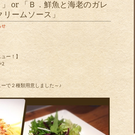
」 or 「Ｂ．鮮魚と海老のガレ
クリームソース」
らせ
ニュー！】
=2
ーで２種類用意しました～♪