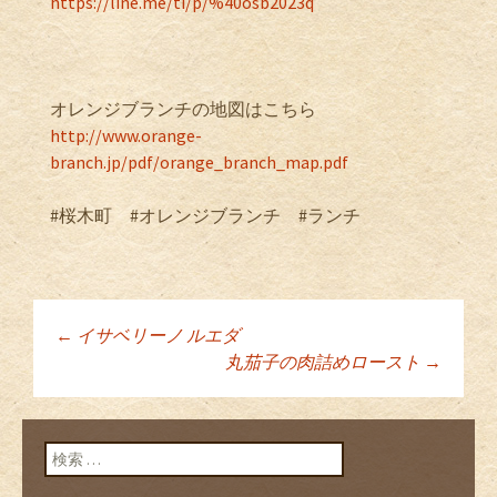
https://line.me/ti/p/%40osb2023q
オレンジブランチの地図はこちら
http://www.orange-
branch.jp/pdf/orange_branch_map.pdf
#桜木町 #オレンジブランチ #ランチ
←
イサベリーノ ルエダ
投稿ナビゲーショ
丸茄子の肉詰めロースト
→
ン
検索: