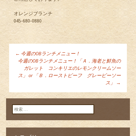
オレンジブランチ
045-680-0880
←
今週のOBランチメニュー！
投稿ナビゲーショ
今週のOBランチメニュー！「Ａ．海老と鮮魚の
ガレット コンキリエのレモンクリームソー
ス」 or 「Ｂ．ローストビーフ グレービーソー
ン
ス」
→
検索: