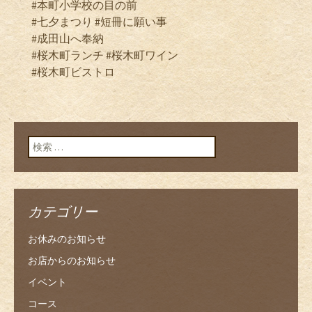
#本町小学校の目の前
#七夕まつり #短冊に願い事
#成田山へ奉納
#桜木町ランチ #桜木町ワイン
#桜木町ビストロ
検索:
カテゴリー
お休みのお知らせ
お店からのお知らせ
イベント
コース