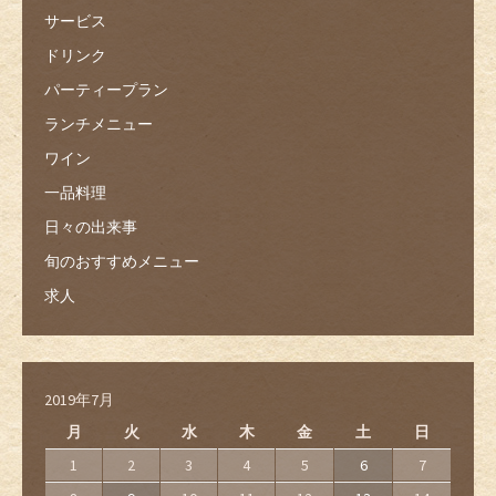
サービス
ドリンク
パーティープラン
ランチメニュー
ワイン
一品料理
日々の出来事
旬のおすすめメニュー
求人
2019年7月
月
火
水
木
金
土
日
1
2
3
4
5
6
7