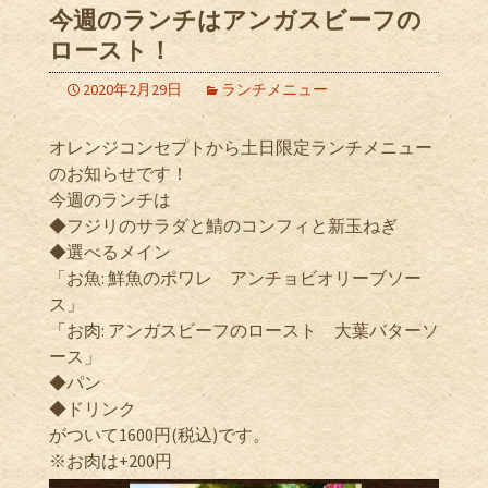
今週のランチはアンガスビーフの
ロースト！
2020年2月29日
ランチメニュー
オレンジコンセプトから土日限定ランチメニュー
のお知らせです！
今週のランチは
◆フジリのサラダと鯖のコンフィと新玉ねぎ
◆選べるメイン
「お魚: 鮮魚のポワレ アンチョビオリーブソー
ス」
「お肉: アンガスビーフのロースト 大葉バターソ
ース」
◆パン
◆ドリンク
がついて1600円(税込)です。
※お肉は+200円