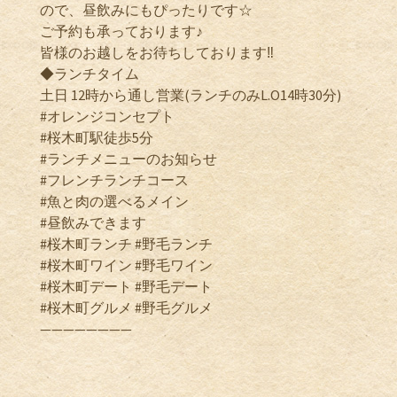
ので、昼飲みにもぴったりです☆
ご予約も承っております♪
皆様のお越しをお待ちしております‼️
◆ランチタイム
土日 12時から通し営業(ランチのみL.O14時30分)
#オレンジコンセプト
#桜木町駅徒歩5分
#ランチメニューのお知らせ
#フレンチランチコース
#魚と肉の選べるメイン
#昼飲みできます
#桜木町ランチ #野毛ランチ
#桜木町ワイン #野毛ワイン
#桜木町デート #野毛デート
#桜木町グルメ #野毛グルメ
————————