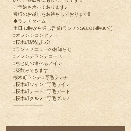
ご予約も承っております♪
皆様のお越しをお待ちしております‼️
◆ランチタイム
土日 12時から通し営業(ランチのみL.O14時30分)
#オレンジコンセプト
#桜木町駅徒歩5分
#ランチメニューのお知らせ
#フレンチランチコース
#魚と肉の選べるメイン
#昼飲みできます
桜木町ランチ #野毛ランチ
#桜木町ワイン #野毛ワイン
#桜木町デート #野毛デート
#桜木町グルメ #野毛グルメ
————————