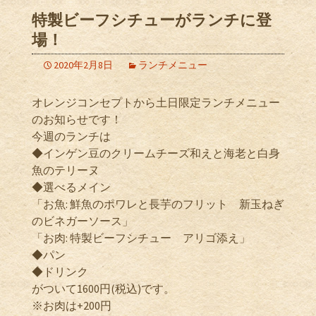
特製ビーフシチューがランチに登
場！
2020年2月8日
ランチメニュー
オレンジコンセプトから土日限定ランチメニュー
のお知らせです！
今週のランチは
◆インゲン豆のクリームチーズ和えと海老と白身
魚のテリーヌ
◆選べるメイン
「お魚: 鮮魚のポワレと長芋のフリット 新玉ねぎ
のビネガーソース」
「お肉: 特製ビーフシチュー アリゴ添え」
◆パン
◆ドリンク
がついて1600円(税込)です。
※お肉は+200円