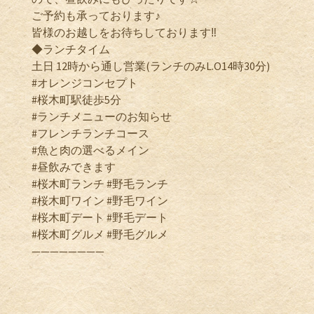
ご予約も承っております♪
皆様のお越しをお待ちしております‼️
◆ランチタイム
土日 12時から通し営業(ランチのみL.O14時30分)
#オレンジコンセプト
#桜木町駅徒歩5分
#ランチメニューのお知らせ
#フレンチランチコース
#魚と肉の選べるメイン
#昼飲みできます
#桜木町ランチ #野毛ランチ
#桜木町ワイン #野毛ワイン
#桜木町デート #野毛デート
#桜木町グルメ #野毛グルメ
————————