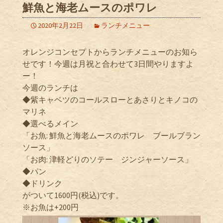
鮮魚と海老ムースのポワレ
2020年2月22日
ランチメニュー
オレンジコンセプトからランチメニューのお知ら
せです！今週は月祝と合わせて3日間やりますよ
ー！
今週のランチは
◆紫キャベツのコールスローとあさりとキノコの
マリネ
◆選べるメイン
「お魚: 鮮魚と海老ムースのポワレ ブールブラン
ソース」
「お肉: 津軽どりのソテー ジンジャーソース」
◆パン
◆ドリンク
がついて1600円(税込)です。
※お魚は+200円