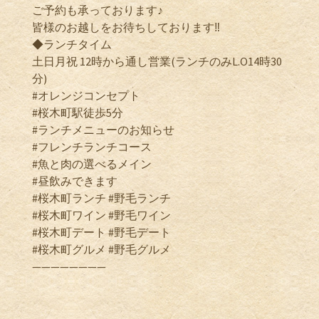
ご予約も承っております♪
皆様のお越しをお待ちしております‼️
◆ランチタイム
土日月祝 12時から通し営業(ランチのみL.O14時30
分)
#オレンジコンセプト
#桜木町駅徒歩5分
#ランチメニューのお知らせ
#フレンチランチコース
#魚と肉の選べるメイン
#昼飲みできます
#桜木町ランチ #野毛ランチ
#桜木町ワイン #野毛ワイン
#桜木町デート #野毛デート
#桜木町グルメ #野毛グルメ
————————