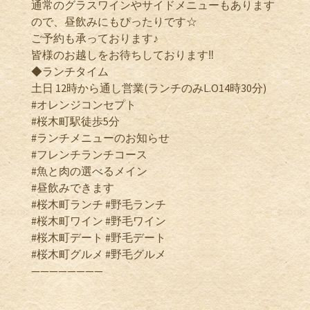
通常のグラスワインやサイドメニューもあります
ので、昼飲みにもぴったりです☆
ご予約も承っております♪
皆様のお越しをお待ちしております‼️
◆ランチタイム
土日 12時から通し営業(ランチのみL.O14時30分)
#オレンジコンセプト
#桜木町駅徒歩5分
#ランチメニューのお知らせ
#フレンチランチコース
#魚と肉の選べるメイン
#昼飲みできます
#桜木町ランチ #野毛ランチ
#桜木町ワイン #野毛ワイン
#桜木町デート #野毛デート
#桜木町グルメ #野毛グルメ
————————