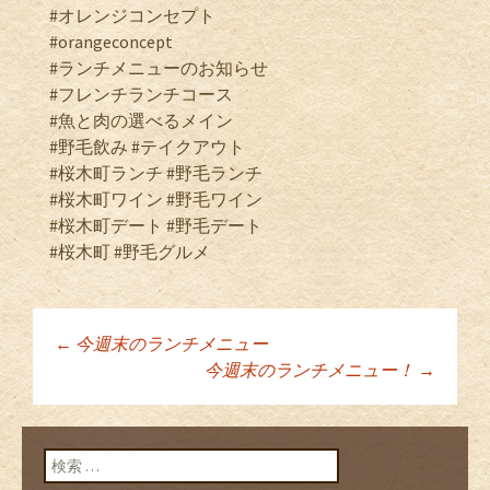
#オレンジコンセプト
#orangeconcept
#ランチメニューのお知らせ
#フレンチランチコース
#魚と肉の選べるメイン
#野毛飲み #テイクアウト
#桜木町ランチ #野毛ランチ
#桜木町ワイン #野毛ワイン
#桜木町デート #野毛デート
#桜木町 #野毛グルメ
←
今週末のランチメニュー
投稿ナビゲーショ
今週末のランチメニュー！
→
ン
検索: