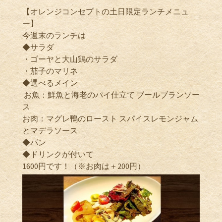
【オレンジコンセプトの土日限定ランチメニュ
ー】
今週末のランチは
◆サラダ
・ゴーヤと大山鶏のサラダ
・茄子のマリネ
◆選べるメイン
お魚：鮮魚と海老のパイ仕立て ブールブランソー
ス
お肉：マグレ鴨のロースト スパイスレモンジャム
とマデラソース
◆パン
◆ドリンクが付いて
1600円です！（※お肉は＋200円）