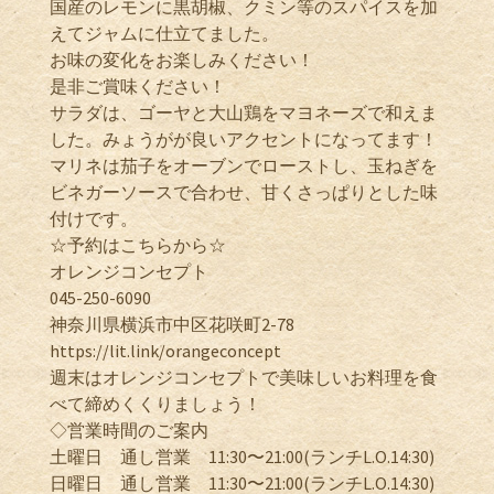
国産のレモンに黒胡椒、クミン等のスパイスを加
えてジャムに仕立てました。
お味の変化をお楽しみください！
是非ご賞味ください！
サラダは、ゴーヤと大山鶏をマヨネーズで和えま
した。みょうがが良いアクセントになってます！
マリネは茄子をオーブンでローストし、玉ねぎを
ビネガーソースで合わせ、甘くさっぱりとした味
付けです。
☆予約はこちらから☆
オレンジコンセプト
045-250-6090
神奈川県横浜市中区花咲町2-78
https://lit.link/orangeconcept
週末はオレンジコンセプトで美味しいお料理を食
べて締めくくりましょう！
◇営業時間のご案内
土曜日 通し営業 11:30〜21:00(ランチL.O.14:30)
日曜日 通し営業 11:30〜21:00(ランチL.O.14:30)