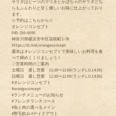
サラダはビーツのマリネとかぼちゃのサラダどち
らもふんわりと甘く優しいお味に仕上がっており
ます。
☆予約はこちらから☆
オレンジコンセプト
045-250-6090
神奈川県横浜市中区花咲町2-78
https://lit.link/orangeconcept
週末はオレンジコンセプトで美味しいお料理を食
べて締めくくりましょう！
◇営業時間のご案内
土曜日 通し営業 11:30〜21:00(ランチL.O.14:30)
日曜日 通し営業 11:30〜21:00(ランチL.O.14:30)
#オレンジコンセプト
#orangeconcept
#ランチメニューのお知らせ
#フレンチランチコース
#魚と肉の選べるメイン
#野毛飲み #テイクアウト