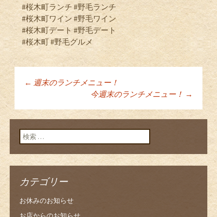
#桜木町ランチ #野毛ランチ
#桜木町ワイン #野毛ワイン
#桜木町デート #野毛デート
#桜木町 #野毛グルメ
←
週末のランチメニュー！
投稿ナビゲーショ
今週末のランチメニュー！
→
ン
検索:
カテゴリー
お休みのお知らせ
お店からのお知らせ