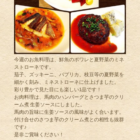
今週のお魚料理は、鮮魚のポワレと夏野菜のミネ
ストローネです。
茄子、ズッキーニ、パプリカ、枝豆等の夏野菜を
細かく刻み、ミネストローネに仕上げました。
彩り豊かで見た目にも楽しい1品です！
お肉料理は、馬肉のハンバーグとさつま芋のクリ
ーム煮 生姜ソースにしました。
馬肉の旨味に生姜ソースの風味がよく合います。
付け合せのさつま芋のクリーム煮との相性も抜群
です♪︎
是非ご賞味ください！