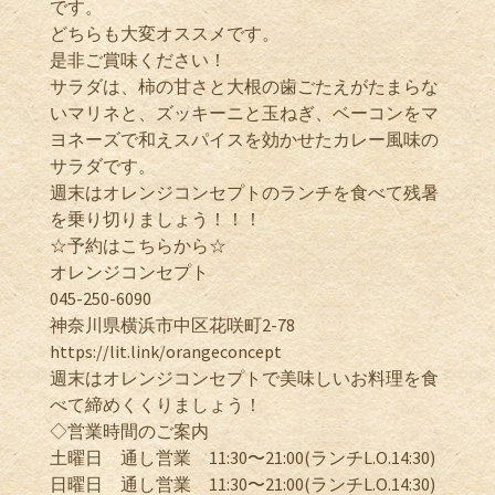
です。
どちらも大変オススメです。
是非ご賞味ください！
サラダは、柿の甘さと大根の歯ごたえがたまらな
いマリネと、ズッキーニと玉ねぎ、ベーコンをマ
ヨネーズで和えスパイスを効かせたカレー風味の
サラダです。
週末はオレンジコンセプトのランチを食べて残暑
を乗り切りましょう！！！
☆予約はこちらから☆
オレンジコンセプト
045-250-6090
神奈川県横浜市中区花咲町2-78
https://lit.link/orangeconcept
週末はオレンジコンセプトで美味しいお料理を食
べて締めくくりましょう！
◇営業時間のご案内
土曜日 通し営業 11:30〜21:00(ランチL.O.14:30)
日曜日 通し営業 11:30〜21:00(ランチL.O.14:30)