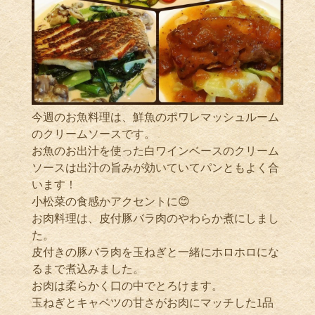
今週のお魚料理は、鮮魚のポワレマッシュルーム
のクリームソースです。
お魚のお出汁を使った白ワインベースのクリーム
ソースは出汁の旨みが効いていてパンともよく合
います！
小松菜の食感かアクセントに😊
お肉料理は、皮付豚バラ肉のやわらか煮にしまし
た。
皮付きの豚バラ肉を玉ねぎと一緒にホロホロにな
るまで煮込みました。
お肉は柔らかく口の中でとろけます。
玉ねぎとキャベツの甘さがお肉にマッチした1品