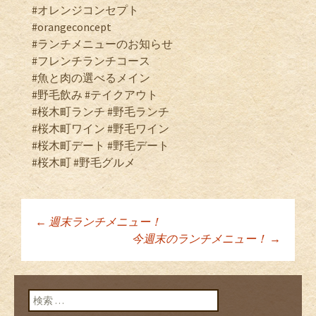
#オレンジコンセプト
#orangeconcept
#ランチメニューのお知らせ
#フレンチランチコース
#魚と肉の選べるメイン
#野毛飲み #テイクアウト
#桜木町ランチ #野毛ランチ
#桜木町ワイン #野毛ワイン
#桜木町デート #野毛デート
#桜木町 #野毛グルメ
←
週末ランチメニュー！
投稿ナビゲーショ
今週末のランチメニュー！
→
ン
検索: