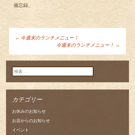
備忘録。
←
今週末のランチメニュー！
投稿ナビゲーショ
今週末のランチメニュー！
→
ン
検索:
カテゴリー
お休みのお知らせ
お店からのお知らせ
イベント