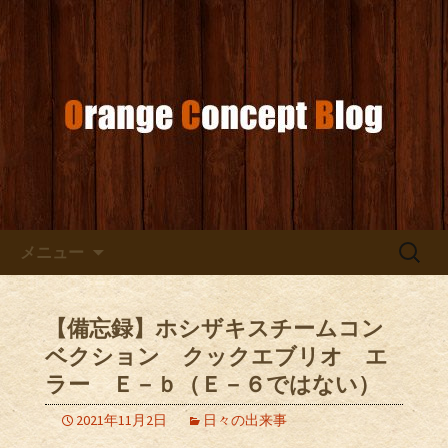
お店からのお知らせ
オレンジコンセプトブログ
コンテンツへ移動
検
メニュー
索:
【備忘録】ホシザキスチームコン
ベクション クックエブリオ エ
ラー Ｅ－ｂ（Ｅ－６ではない）
2021年11月2日
日々の出来事