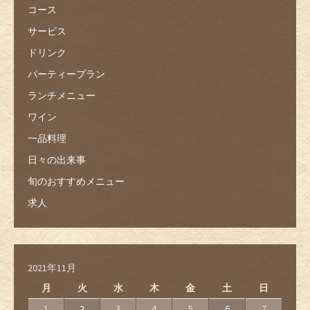
コース
サービス
ドリンク
パーティープラン
ランチメニュー
ワイン
一品料理
日々の出来事
旬のおすすめメニュー
求人
2021年11月
月
火
水
木
金
土
日
1
2
3
4
5
6
7