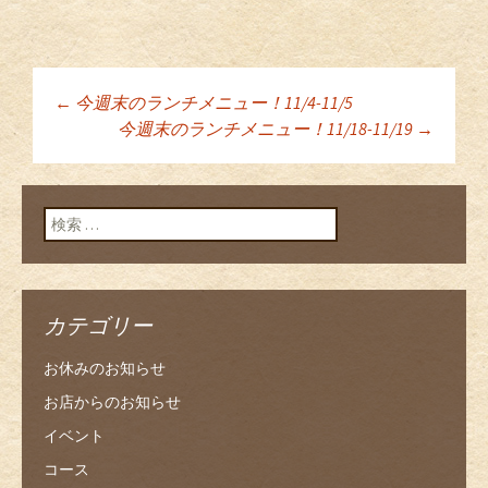
←
今週末のランチメニュー！11/4-11/5
投稿ナビゲーショ
今週末のランチメニュー！11/18-11/19
→
ン
検索:
カテゴリー
お休みのお知らせ
お店からのお知らせ
イベント
コース