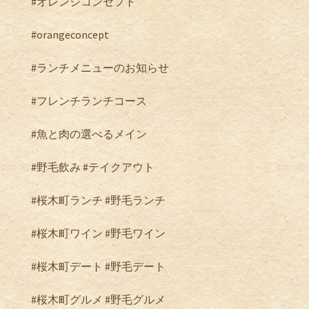
#
オレンジコンセプト
#orangeconcept
#
ランチメニューのお知らせ
#
フレンチランチコース
#
魚と肉の選べるメイン
#
野毛飲み
#
テイクアウト
#
桜木町ランチ
#
野毛ランチ
#
桜木町ワイン
#
野毛ワイン
#
桜木町デート
#
野毛デート
#
桜木町グルメ
#野毛グルメ