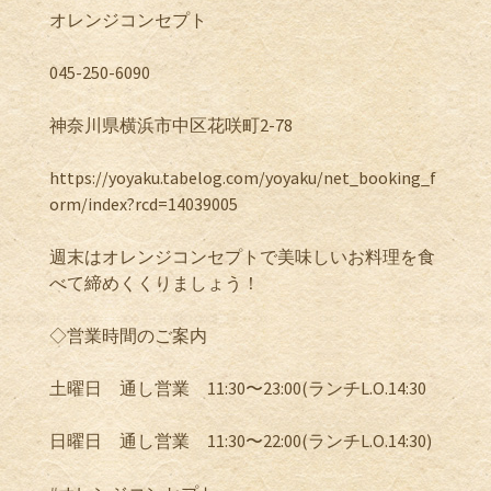
オレンジコンセプト
045-250-6090
神奈川県横浜市中区花咲町
2-78
https://yoyaku.tabelog.com/yoyaku/net_booking_f
orm/index?rcd=14039005
週末はオレンジコンセプトで美味しいお料理を食
べて締めくくりましょう！
◇営業時間のご案内
土曜日 通し営業
11:30
〜
23:00(
ランチ
L.O.14:30
日曜日 通し営業
11:30
〜
22:00(
ランチ
L.O.14:30)