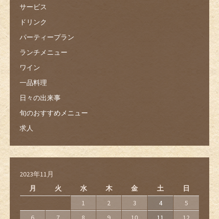
サービス
ドリンク
パーティープラン
ランチメニュー
ワイン
一品料理
日々の出来事
旬のおすすめメニュー
求人
2023年11月
月
火
水
木
金
土
日
1
2
3
4
5
6
7
8
9
10
11
12