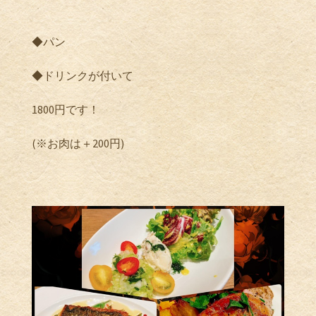
◆パン
◆ドリンクが付いて
1800
円です！
(
※
お肉は＋
200
円
)