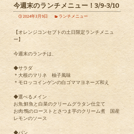
今週末のランチメニュー！3/9-3/10
2024年3月9日
ランチメニュー
【オレンジコンセプトの土日限定ランチメニュ
ー】
今週末のランチは、
◆サラダ
＊大根のマリネ 柚子風味
＊モロッコインゲンの白ゴママヨネーズ和え
◆選べるメイン
お魚:鮮魚と白菜のクリームグラタン仕立て
お肉:鴨のローストとさつま芋のクリーム煮 国産
レモンのソース
◆パン