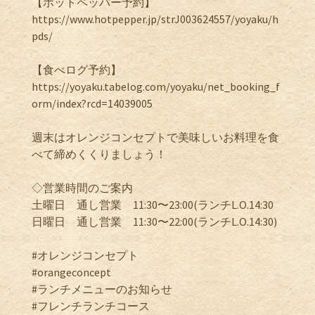
【ホットペッパー予約】
https://www.hotpepper.jp/strJ003624557/yoyaku/h
pds/
【食べログ予約】
https://yoyaku.tabelog.com/yoyaku/net_booking_f
orm/index?rcd=14039005
週末はオレンジコンセプトで美味しいお料理を食
べて締めくくりましょう！
◇営業時間のご案内
土曜日 通し営業 11:30〜23:00(ランチL.O.14:30
日曜日 通し営業 11:30〜22:00(ランチL.O.14:30)
#オレンジコンセプト
#orangeconcept
#ランチメニューのお知らせ
#フレンチランチコース