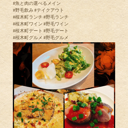
#魚と肉の選べるメイン
#野毛飲み #テイクアウト
#桜木町ランチ #野毛ランチ
#桜木町ワイン #野毛ワイン
#桜木町デート #野毛デート
#桜木町グルメ #野毛グルメ