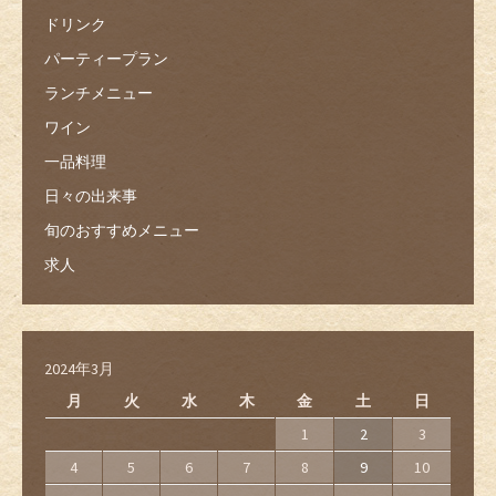
ドリンク
パーティープラン
ランチメニュー
ワイン
一品料理
日々の出来事
旬のおすすめメニュー
求人
2024年3月
月
火
水
木
金
土
日
1
2
3
4
5
6
7
8
9
10