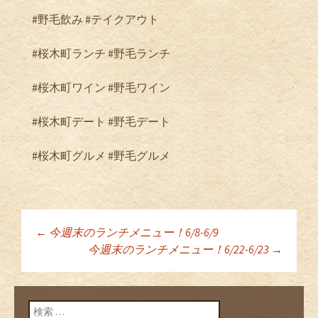
#野毛飲み #テイクアウト
#桜木町ランチ #野毛ランチ
#桜木町ワイン #野毛ワイン
#桜木町デート #野毛デート
#桜木町グルメ #野毛グルメ
←
今週末のランチメニュー！6/8-6/9
投稿ナビゲーショ
今週末のランチメニュー！6/22-6/23
→
ン
検索: