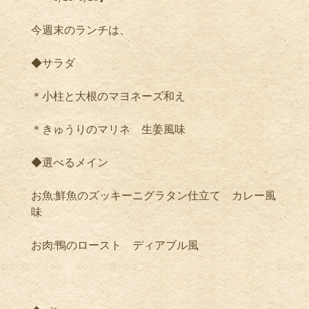
今週末のランチは、
◆サラダ
＊小柱と大根のマヨネーズ和え
＊きゅうりのマリネ 生姜風味
◆選べるメイン
お魚:鮮魚のズッキーニグラタン仕立て カレー風
味
お肉:鴨のロースト ディアブル風