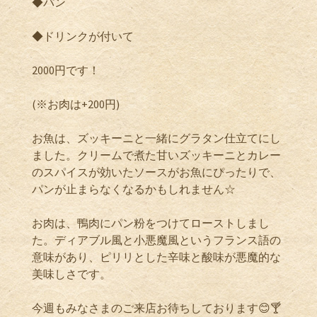
◆パン
◆ドリンクが付いて
2000円です！
(※お肉は+200円)
お魚は、ズッキーニと一緒にグラタン仕立てにし
ました。クリームで煮た甘いズッキーニとカレー
のスパイスが効いたソースがお魚にぴったりで、
パンが止まらなくなるかもしれません☆
お肉は、鴨肉にパン粉をつけてローストしまし
た。ディアブル風と小悪魔風というフランス語の
意味があり、ピリリとした辛味と酸味が悪魔的な
美味しさです。
今週もみなさまのご来店お待ちしております😊🍸