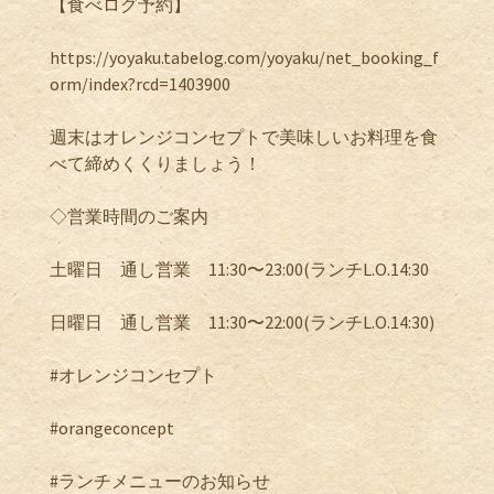
【食べログ予約】
https://yoyaku.tabelog.com/yoyaku/net_booking_f
orm/index?rcd=1403900
週末はオレンジコンセプトで美味しいお料理を食
べて締めくくりましょう！
◇営業時間のご案内
土曜日 通し営業 11:30〜23:00(ランチL.O.14:30
日曜日 通し営業 11:30〜22:00(ランチL.O.14:30)
#オレンジコンセプト
#orangeconcept
#ランチメニューのお知らせ