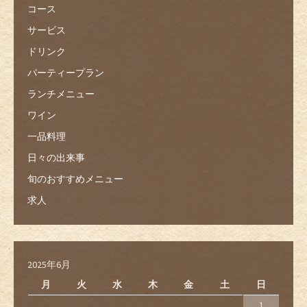
コース
サービス
ドリンク
パーティープラン
ランチメニュー
ワイン
一品料理
日々の出来事
旬のおすすめメニュー
求人
2025年6月
月
火
水
木
金
土
日
1