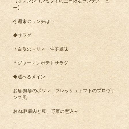
【オレンジコンセプトの土日限定ランチメニュ
ー】
今週末のランチは、
◆サラダ
＊白瓜のマリネ 生姜風味
＊ジャーマンポテトサラダ
◆選べるメイン
お魚:鮮魚のポワレ フレッシュトマトのプロヴァ
ンス風
お肉:豚肩肉と豆、野菜の煮込み