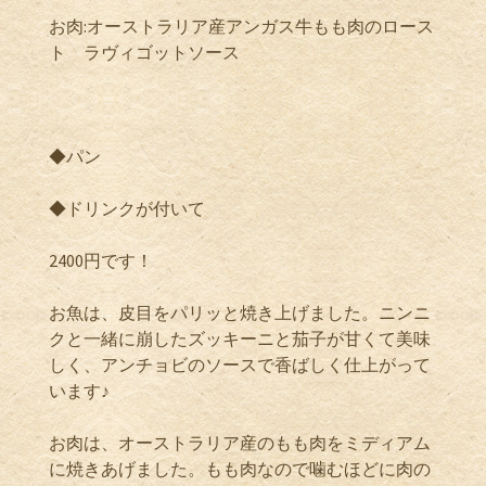
お肉:オーストラリア産アンガス牛もも肉のロース
ト ラヴィゴットソース
◆パン
◆ドリンクが付いて
2400円です！
お魚は、皮目をパリッと焼き上げました。ニンニ
クと一緒に崩したズッキーニと茄子が甘くて美味
しく、アンチョビのソースで香ばしく仕上がって
います♪
お肉は、オーストラリア産のもも肉をミディアム
に焼きあげました。もも肉なので噛むほどに肉の