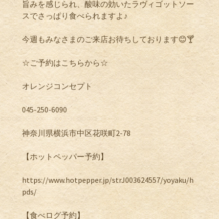
旨みを感じられ、酸味の効いたラヴィゴットソー
スでさっぱり食べられますよ♪
今週もみなさまのご来店お待ちしております😊🍸
☆ご予約はこちらから☆
オレンジコンセプト
045-250-6090
神奈川県横浜市中区花咲町2-78
【ホットペッパー予約】
https://www.hotpepper.jp/strJ003624557/yoyaku/h
pds/
【食べログ予約】