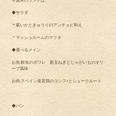
今週末のランチは、
◆サラダ
＊紫いかときゅうりのアンチョビ和え
＊マッシュルームのマリネ
◆選べるメイン
お魚:鮮魚のポワレ 新玉ねぎとじゃがいものオリ
ーブ風味
お肉:スペイン産若鶏のコンフｨとシュークルート
◆パン