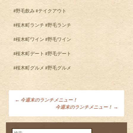
#野毛飲み #テイクアウト
#桜木町ランチ #野毛ランチ
#桜木町ワイン #野毛ワイン
#桜木町デート #野毛デート
#桜木町グルメ #野毛グルメ
←
今週末のランチメニュー！
投稿ナビゲーショ
今週末のランチメニュー！
→
ン
検索: