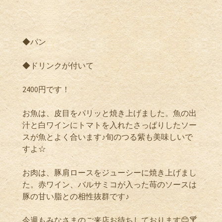
◆パン
◆ドリンクが付いて
2400円です！
お魚は、皮目をパリッと焼き上げました。魚の出
汁と白ワインにトマトを入れたさっぱりしたソー
スが魚とよく合います♪旬のつる紫も美味しいで
すよ☆
お肉は、豚肩ロースをジューシーに焼き上げまし
た。赤ワイン、バルサミコが入った苺のソースは
豚の甘い脂との相性抜群です♪
今週もみなさまのご来店お待ちしております😊🍸