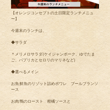
【オレンジコンセプトの土日限定ランチメニュ
ー】
今週末のランチは、
◆サラダ
＊メリメロサラダ(ケイジャンポーク、ゆでたま
ご、パプリカとセロリのマリネなど)
◆選べるメイン
お魚:鮮魚のリゾット詰めポワレ ブールブランソ
ース
お肉:鴨のロースト 柑橘ソースと