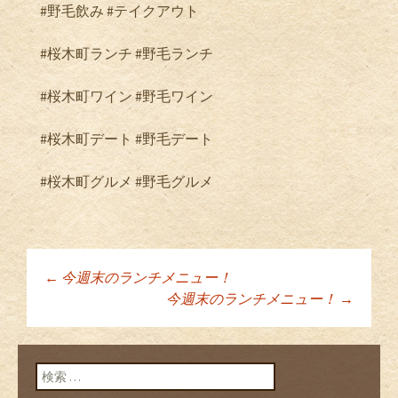
#野毛飲み #テイクアウト
#桜木町ランチ #野毛ランチ
#桜木町ワイン #野毛ワイン
#桜木町デート #野毛デート
#桜木町グルメ #野毛グルメ
←
今週末のランチメニュー！
投稿ナビゲーショ
今週末のランチメニュー！
→
ン
検索: