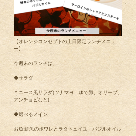
【オレンジコンセプトの土日限定ランチメニュ
ー】
今週末のランチは、
◆サラダ
＊ニース風サラダ(ツナマヨ、ゆで卵、オリーブ、
アンチョビなど)
◆選べるメイン
お魚:鮮魚のポワレとラタトュイユ バジルオイル