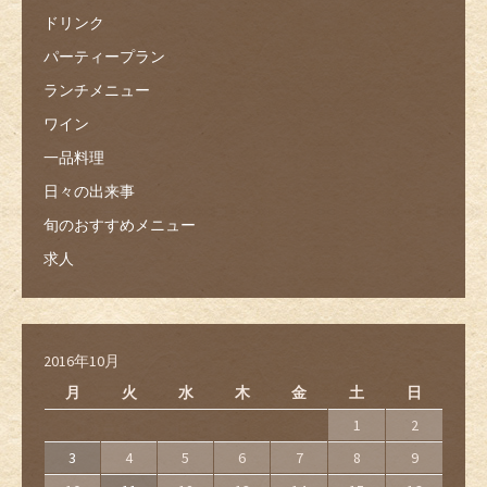
ドリンク
パーティープラン
ランチメニュー
ワイン
一品料理
日々の出来事
旬のおすすめメニュー
求人
2016年10月
月
火
水
木
金
土
日
1
2
3
4
5
6
7
8
9