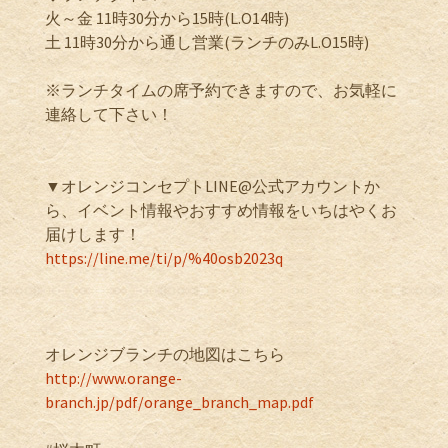
火～金 11時30分から15時(L.O14時)
土 11時30分から通し営業(ランチのみL.O15時)
※ランチタイムの席予約できますので、お気軽に
連絡して下さい！
▼オレンジコンセプトLINE@公式アカウントか
ら、イベント情報やおすすめ情報をいちはやくお
届けします！
https://line.me/ti/p/%40osb2023q
オレンジブランチの地図はこちら
http://www.orange-
branch.jp/pdf/orange_branch_map.pdf