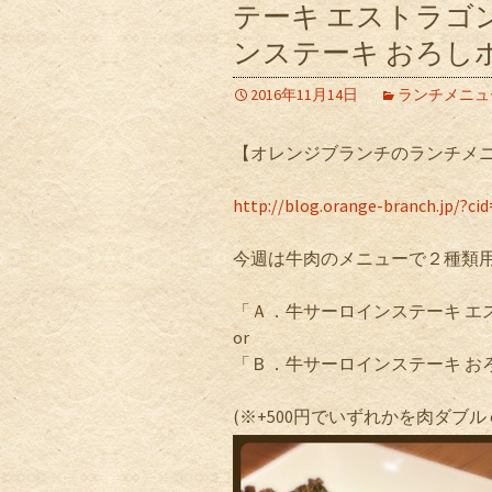
テーキ エストラゴン
ンステーキ おろし
2016年11月14日
ランチメニュ
【オレンジブランチのランチメ
http://blog.orange-branch.jp/?cid
今週は牛肉のメニューで２種類用
「Ａ．牛サーロインステーキ エ
or
「Ｂ．牛サーロインステーキ お
(※+500円でいずれかを肉ダブル 