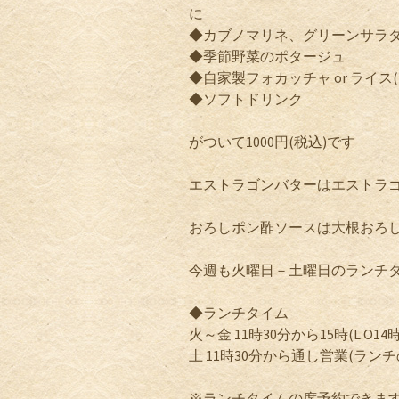
に
◆カブノマリネ、グリーンサラ
◆季節野菜のポタージュ
◆自家製フォカッチャ or ライス
◆ソフトドリンク
がついて1000円(税込)です
エストラゴンバターはエストラ
おろしポン酢ソースは大根おろ
今週も火曜日－土曜日のランチ
◆ランチタイム
火～金 11時30分から15時(L.O14時
土 11時30分から通し営業(ランチの
※ランチタイムの席予約できま