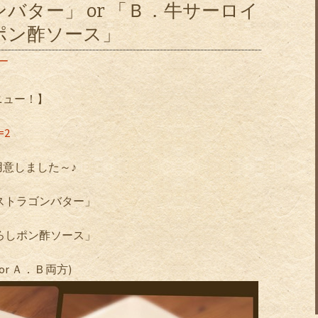
バター」 or 「Ｂ．牛サーロイ
ポン酢ソース」
ー
ニュー！】
=2
意しました～♪
ストラゴンバター」
ろしポン酢ソース」
or Ａ．Ｂ両方)