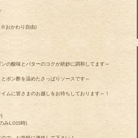
ダ
( ※おかわり自由)
ゴンの酸味とバターのコクが絶妙に調和してます～
しとポン酢を温めたさっぱりソースです～
タイムに皆さまのお越しをお待ちしております～！
)
みL.O15時)
すので、お気軽に連絡して下さい！