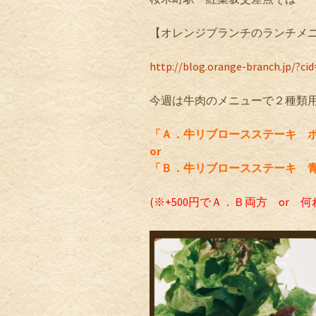
【オレンジブランチのランチメ
http://blog.orange-branch.jp/?cid
今週は牛肉のメニューで２種類用
「Ａ．牛リブロースステーキ 
or
「Ｂ．牛リブロースステーキ 
(※+500円でＡ．Ｂ両方 or 