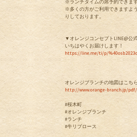
※ランチタイムの席予約できま
※多くの方がご利用できますよう
りしております。
▼オレンジコンセプトLINE@
いちはやくお届けします！
https://line.me/ti/p/%40osb2023
オレンジブランチの地図はこち
http://www.orange-branch.jp/pd
#桜木町
#オレンジブランチ
#ランチ
#牛リブロース