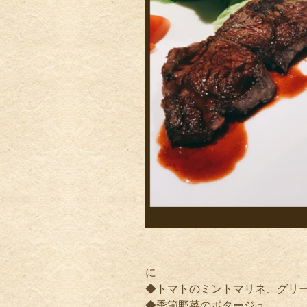
に
◆トマトのミントマリネ、グリ
◆季節野菜のポタージュ