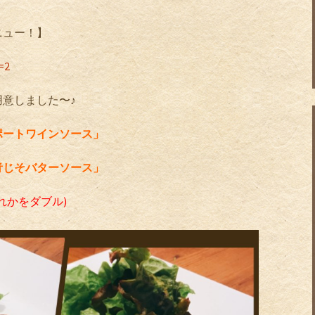
ニュー！】
=2
意しました〜♪
ポートワインソース」
青じそバターソース」
何れかをダブル)