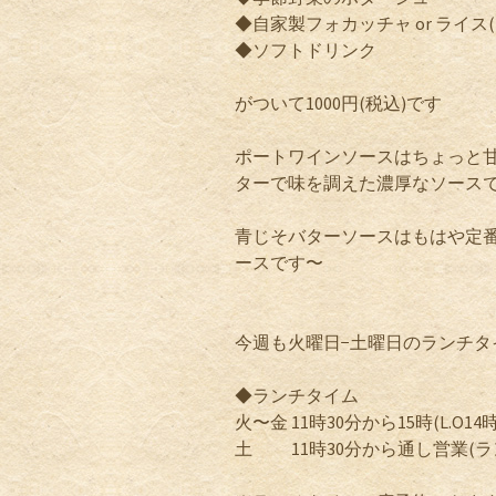
◆自家製フォカッチャ or ライス
◆ソフトドリンク
がついて1000円(税込)です
ポートワインソースはちょっと
ターで味を調えた濃厚なソース
青じそバターソースはもはや定
ースです〜
今週も火曜日−土曜日のランチ
◆ランチタイム
火〜金 11時30分から15時(L.O14時
土 11時30分から通し営業(ラン