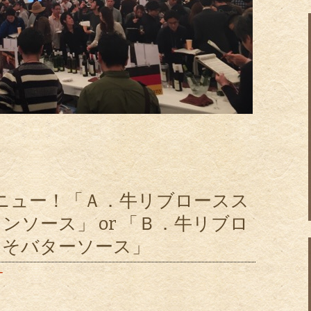
ニュー！「Ａ．牛リブロースス
ンソース」 or 「Ｂ．牛リブロ
じそバターソース」
ー