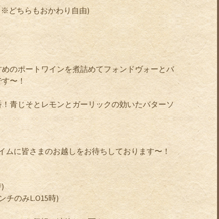
( ※どちらもおかわり自由)
甘めのポートワインを煮詰めてフォンドヴォーとバ
です〜！
番！青じそとレモンとガーリックの効いたバターソ
タイムに皆さまのお越しをお待ちしております〜！
)
チのみL.O15時)