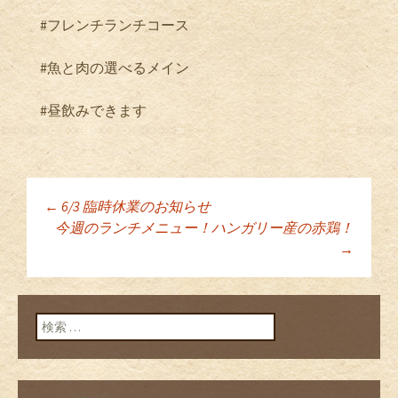
#フレンチランチコース
#魚と肉の選べるメイン
#昼飲みできます
←
6/3 臨時休業のお知らせ
投稿ナビゲーショ
今週のランチメニュー！ハンガリー産の赤鶏！
→
ン
検索: