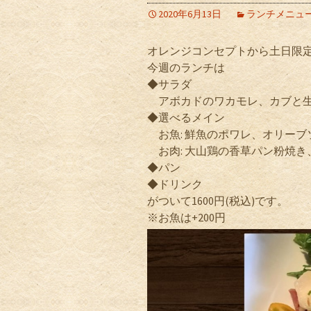
2020年6月13日
ランチメニュ
オレンジコンセプトから土日限
今週のランチは
◆サラダ
アボカドのワカモレ、カブと生
◆選べるメイン
お魚: 鮮魚のポワレ、オリーブ
お肉: 大山鶏の香草パン粉焼き
◆パン
◆ドリンク
がついて1600円(税込)です。
※お魚は+200円