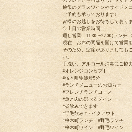
のブレゼとさっぱりしたトマト
通常のグラスワインやサイドメ
ご予約も承っております♪
皆様のお越しをお待ちしております
◇土日の営業時間
通し営業 11:30〜22:00(ランチL.O.
現在、お席の間隔を開けて営業
そのため、空席がありましても
い。
手洗い、アルコール消毒にご協
#オレンジコンセプト
#桜木町駅徒歩5分
#ランチメニューのお知らせ
#フレンチランチコース
#魚と肉の選べるメイン
#昼飲みできます
#野毛飲み #テイクアウト
#桜木町ランチ #野毛ランチ
#桜木町ワイン #野毛ワイン