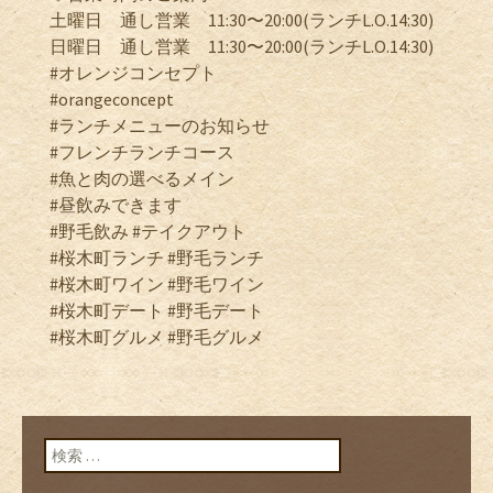
土曜日 通し営業 11:30〜20:00(ランチL.O.14:30)
日曜日 通し営業 11:30〜20:00(ランチL.O.14:30)
#オレンジコンセプト
#orangeconcept
#ランチメニューのお知らせ
#フレンチランチコース
#魚と肉の選べるメイン
#昼飲みできます
#野毛飲み #テイクアウト
#桜木町ランチ #野毛ランチ
#桜木町ワイン #野毛ワイン
#桜木町デート #野毛デート
#桜木町グルメ #野毛グルメ
検索: