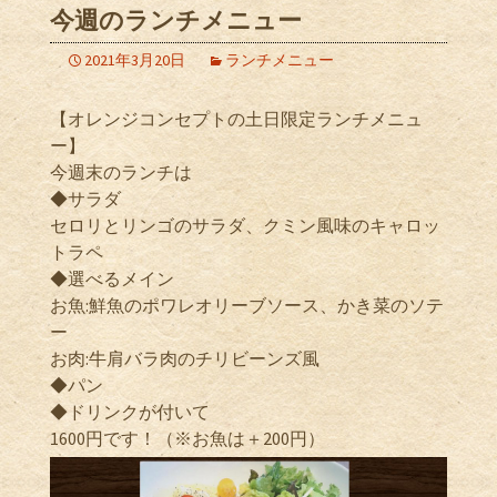
今週のランチメニュー
2021年3月20日
ランチメニュー
【オレンジコンセプトの土日限定ランチメニュ
ー】
今週末のランチは
◆サラダ
セロリとリンゴのサラダ、クミン風味のキャロッ
トラペ
◆選べるメイン
お魚:鮮魚のポワレオリーブソース、かき菜のソテ
ー
お肉:牛肩バラ肉のチリビーンズ風
◆パン
◆ドリンクが付いて
1600円です！（※お魚は＋200円）