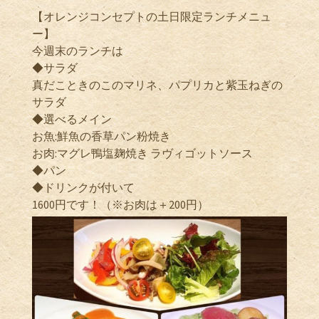
【オレンジコンセプトの土日限定ランチメニュ
ー】
今週末のランチは
◆サラダ
真だこときのこのマリネ、パプリカと紫玉ねぎの
サラダ
◆選べるメイン
お魚:鮮魚の香草パン粉焼き
お肉:マグレ鴨塩麹焼き ラヴィゴットソース
◆パン
◆ドリンクが付いて
1600円です！（※お肉は＋200円）