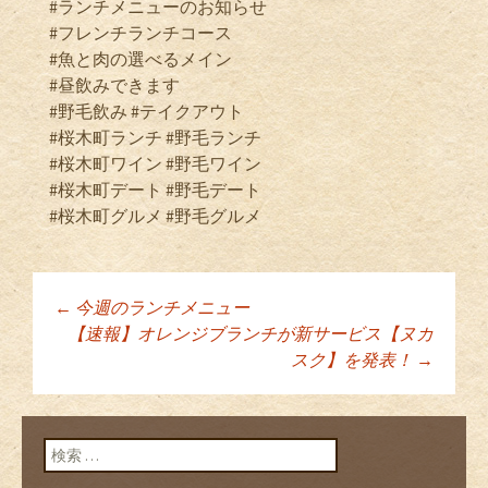
#ランチメニューのお知らせ
#フレンチランチコース
#魚と肉の選べるメイン
#昼飲みできます
#野毛飲み #テイクアウト
#桜木町ランチ #野毛ランチ
#桜木町ワイン #野毛ワイン
#桜木町デート #野毛デート
#桜木町グルメ #野毛グルメ
←
今週のランチメニュー
投稿ナビゲーショ
【速報】オレンジブランチが新サービス【ヌカ
スク】を発表！
→
ン
検索: