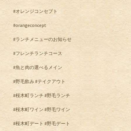
#
オレンジコンセプト
#orangeconcept
#
ランチメニューのお知らせ
#
フレンチランチコース
#
魚と肉の選べるメイン
#
野毛飲み
#
テイクアウト
#
桜木町ランチ
#
野毛ランチ
#
桜木町ワイン
#
野毛ワイン
#
桜木町デート
#
野毛デート