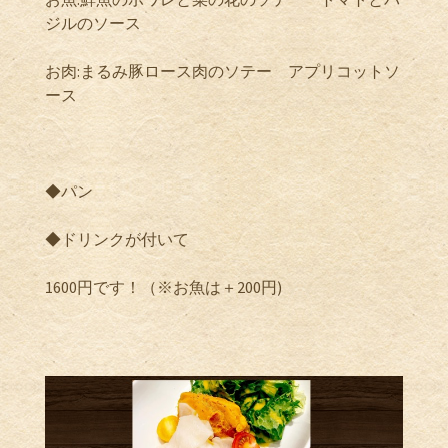
ジルのソース
お肉
:
まるみ豚ロース肉のソテー アプリコットソ
ース
◆パン
◆ドリンクが付いて
1600
円です！（※お魚は＋
200
円
)