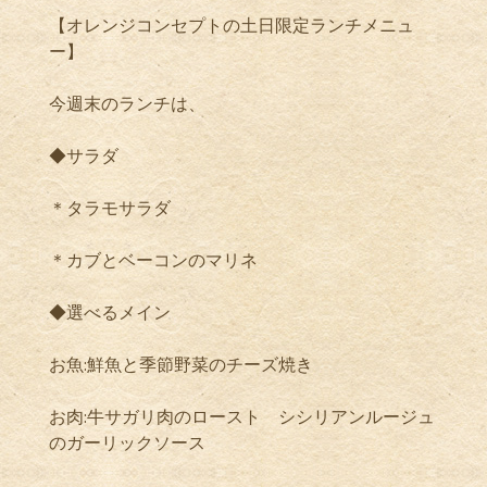
【オレンジコンセプトの土日限定ランチメニュ
ー】
今週末のランチは、
◆サラダ
＊タラモサラダ
＊カブとベーコンのマリネ
◆選べるメイン
お魚
:
鮮魚と季節野菜のチーズ焼き
お肉
:
牛サガリ肉のロースト シシリアンルージュ
のガーリックソース