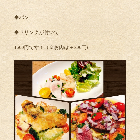
◆パン
◆ドリンクが付いて
1600
円です！（※お肉は＋
200
円
)