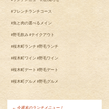
#
フレンチランチコース
#
魚と肉の選べるメイン
#
野毛飲み
#
テイクアウト
#
桜木町ランチ
#
野毛ランチ
#
桜木町ワイン
#
野毛ワイン
#
桜木町デート
#
野毛デート
#
桜木町グルメ
#
野毛グルメ
←
今週末のランチメニュー！