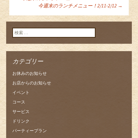
投稿ナビゲーショ
今週末のランチメニュー！2/11-2/12
→
ン
検索:
カテゴリー
お休みのお知らせ
お店からのお知らせ
イベント
コース
サービス
ドリンク
パーティープラン