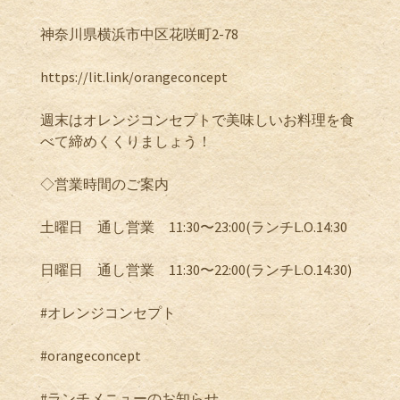
神奈川県横浜市中区花咲町
2-78
https://lit.link/orangeconcept
週末はオレンジコンセプトで美味しいお料理を食
べて締めくくりましょう！
◇営業時間のご案内
土曜日 通し営業
11:30
〜
23:00(
ランチ
L.O.14:30
日曜日 通し営業
11:30
〜
22:00(
ランチ
L.O.14:30)
#
オレンジコンセプト
#orangeconcept
#
ランチメニューのお知らせ