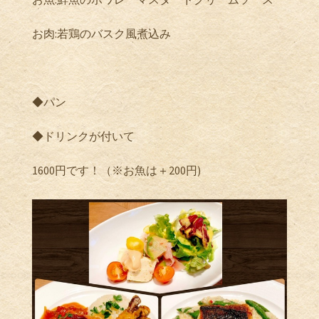
お肉
:
若鶏のバスク風煮込み
◆パン
◆ドリンクが付いて
1600
円です！（※お魚は＋
200
円
)