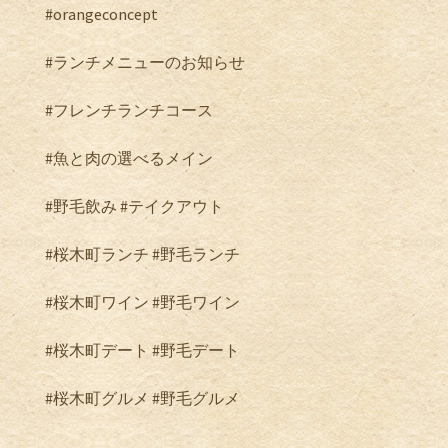
#orangeconcept
#
ランチメニューのお知らせ
#
フレンチランチコース
#
魚と肉の選べるメイン
#
野毛飲み
#
テイクアウト
#
桜木町ランチ
#
野毛ランチ
#
桜木町ワイン
#
野毛ワイン
#
桜木町デート
#
野毛デート
#
桜木町グルメ
#野毛グルメ