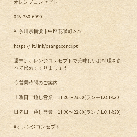
オレンジコンセプト
045-250-6090
神奈川県横浜市中区花咲町
2-78
https://lit.link/orangeconcept
週末はオレンジコンセプトで美味しいお料理を食
べて締めくくりましょう！
◇営業時間のご案内
土曜日 通し営業
11:30
〜
23:00(
ランチ
L.O.14:30
日曜日 通し営業
11:30
〜
22:00(
ランチ
L.O.14:30)
#
オレンジコンセプト