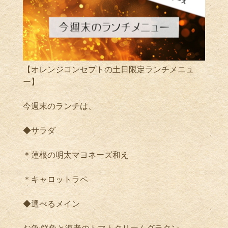
【オレンジコンセプトの土日限定ランチメニュ
ー】
今週末のランチは、
◆サラダ
＊蓮根の明太マヨネーズ和え
＊キャロットラペ
◆選べるメイン
お魚:鮮魚と海老のトマトクリームグラタン