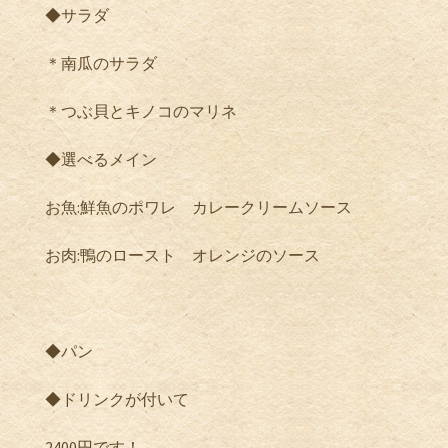
◆サラダ
＊南瓜のサラダ
＊つぶ貝とキノコのマリネ
◆選べるメイン
お魚:鮮魚のポワレ カレークリームソース
お肉:鴨のロースト オレンジのソース
◆パン
◆ドリンクが付いて
2400円です！