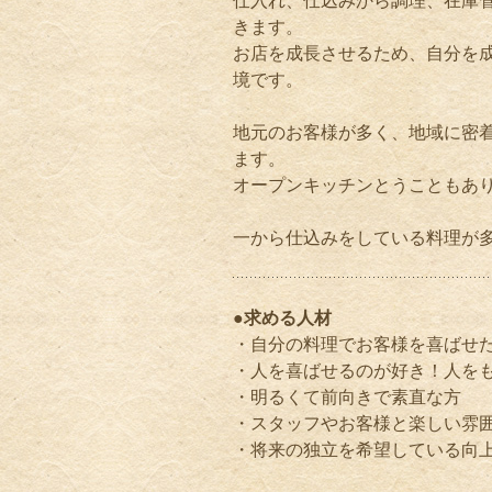
仕入れ、仕込みから調理、在庫
きます。
お店を成長させるため、自分を
境です。
地元のお客様が多く、地域に密着
ます。
オープンキッチンとうこともあ
一から仕込みをしている料理が
●求める人材
・自分の料理でお客様を喜ばせ
・人を喜ばせるのが好き！人を
・明るくて前向きで素直な方
・スタッフやお客様と楽しい雰
・将来の独立を希望している向