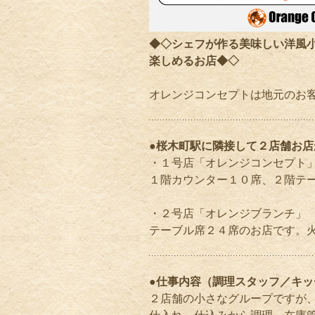
◆◇シェフが作る美味しい洋風
楽しめるお店◆◇
オレンジコンセプトは地元のお
●桜木町駅に隣接して２店舗お店
・１号店「オレンジコンセプト
１階カウンター１０席、２階テ
・２号店「オレンジブランチ」
テーブル席２４席のお店です。
●仕事内容（調理スタッフ／キッ
２店舗の小さなグループですが