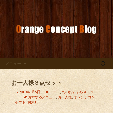
お店からのお知らせ
オレンジコンセプトブログ
コンテンツへ移動
検
メニュー
索:
お一人様３点セット
2016年3月5日
コース
,
旬のおすすめメニュ
ー
おすすめメニュー
,
お一人様
,
オレンジコン
セプト
,
桜木町