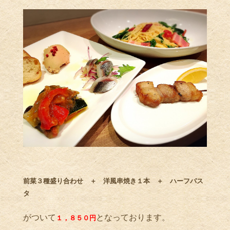
前菜３種盛り合わせ ＋ 洋風串焼き１本 ＋ ハーフパス
タ
がついて
となっております。
１，８５０円