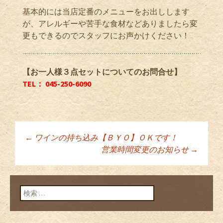
基本的には当店定番のメニューをお出しします
が、アレルギーや苦手な食材などありましたら変
更もできるのでスタッフにお声かけください！
【お一人様３点セットについてのお問合せ】
TEL： 045-250-6090
←
ワインの持ち込み【ＢＹＯ】ＯＫです！
投稿ナビゲーショ
営業時間変更のお知らせ
→
ン
検索: