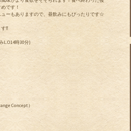
の風味がより食欲をそそられます！食べ終わった後
すめです！
ニューもありますので、昼飲みにもぴったりです☆
‼️
.O14時30分)
e Concept）