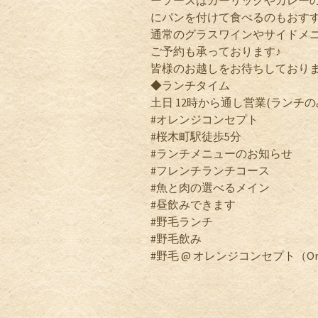
ーソースはガーリックやカレー
にパンを付けて食べるのもおす
通常のグラスワインやサイドメ
ご予約も承っております♪
皆様のお越しをお待ちしております
◆ランチタイム
土日 12時から通し営業(ランチのみL
#オレンジコンセプト
#桜木町駅徒歩5分
#ランチメニューのお知らせ
#フレンチランチコース
#魚と肉の選べるメイン
#昼飲みできます
#野毛ランチ
#野毛飲み
#野毛 @ オレンジコンセプト（Orang