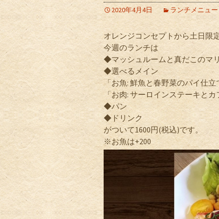
2020年4月4日
ランチメニュー
オレンジコンセプトから土日限
今週のランチは
◆マッシュルームと真だこのマ
◆選べるメイン
「お魚: 鮮魚と春野菜のパイ仕
「お肉: サーロインステーキと
◆パン
◆ドリンク
がついて1600円(税込)です。
※お魚は+200