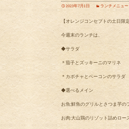
2023年7月1日
ランチメニュー
【オレンジコンセプトの土日限
今週末のランチは、
◆サラダ
＊茄子とズッキーニのマリネ
＊カボチャとベーコンのサラダ
◆選べるメイン
お魚
:
鮮魚のグリルとさつま芋の
お肉
:
大山鶏のリゾット詰めロー