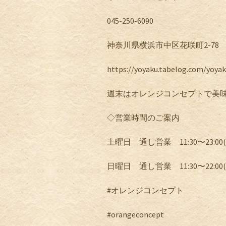
045-250-6090
神奈川県横浜市中区花咲町
2-78
https://yoyaku.tabelog.com/yoya
週末はオレンジコンセプトで美
◇営業時間のご案内
土曜日 通し営業
11:30
〜
23:00(
日曜日 通し営業
11:30
〜
22:00(
#
オレンジコンセプト
#orangeconcept