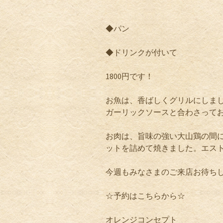
◆パン
◆ドリンクが付いて
1800
円です！
お魚は、香ばしくグリルにしま
ガーリックソースと合わさってお
お肉は、旨味の強い大山鶏の間
ットを詰めて焼きました。エス
今週もみなさまのご来店お待ち
☆
予約はこちらから
☆
オレンジコンセプト