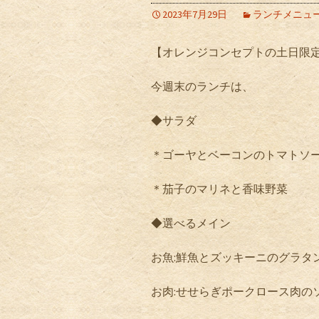
2023年7月29日
ランチメニュ
【オレンジコンセプトの土日限
今週末のランチは、
◆サラダ
＊ゴーヤとベーコンのトマトソ
＊茄子のマリネと香味野菜
◆選べるメイン
お魚
:
鮮魚とズッキーニのグラタ
お肉
:
せせらぎポークロース肉の