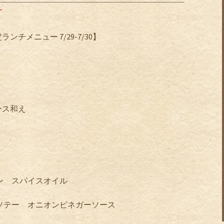
ー
定ランチメニュー
7/29-7/30
】
ース和え
ン スパイスオイル
ソテー オニオンビネガーソース