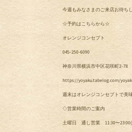
今週もみなさまのご来店お待ち
☆
予約はこちらから
☆
オレンジコンセプト
045-250-6090
神奈川県横浜市中区花咲町
2-78
https://yoyaku.tabelog.com/yoya
週末はオレンジコンセプトで美
◇営業時間のご案内
土曜日 通し営業
11:30
〜
23:00(