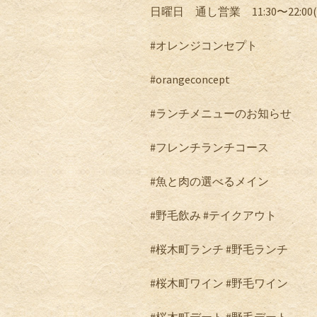
日曜日 通し営業
11:30
〜
22:00(
#
オレンジコンセプト
#orangeconcept
#
ランチメニューのお知らせ
#
フレンチランチコース
#
魚と肉の選べるメイン
#
野毛飲み
#
テイクアウト
#
桜木町ランチ
#
野毛ランチ
#
桜木町ワイン
#
野毛ワイン