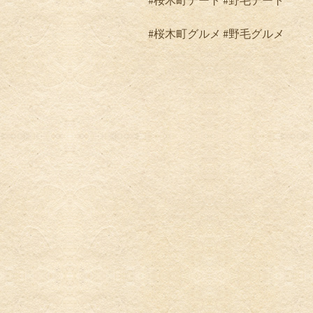
#
桜木町デート
#
野毛デート
#
桜木町グルメ
#野毛グルメ