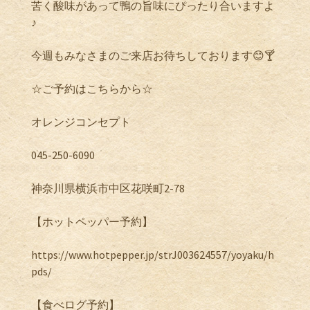
苦く酸味があって鴨の旨味にぴったり合いますよ
♪
今週もみなさまのご来店お待ちしております😊🍸
☆ご予約はこちらから☆
オレンジコンセプト
045-250-6090
神奈川県横浜市中区花咲町2-78
【ホットペッパー予約】
https://www.hotpepper.jp/strJ003624557/yoyaku/h
pds/
【食べログ予約】